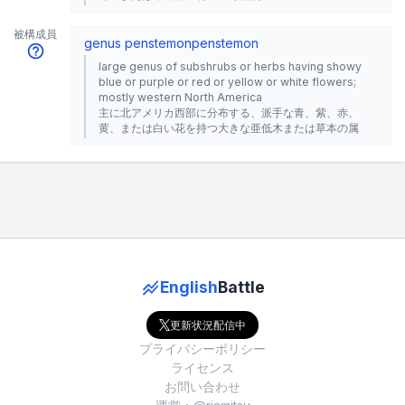
被構成員
genus penstemon
penstemon
large genus of subshrubs or herbs having showy
blue or purple or red or yellow or white flowers;
mostly western North America
主に北アメリカ西部に分布する、派手な青、紫、赤、
黄、または白い花を持つ大きな亜低木または草本の属
English
Battle
更新状況配信中
プライバシーポリシー
ライセンス
お問い合わせ