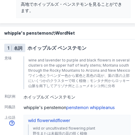
高地でホイップルズ・ペンステモンを見ることができ
ます。
whipple's penstemonのWordNet
ホイップルズ ペンステモン
1
名詞
意味
wine and lavender to purple and black flowers in several
clusters on the upper half of leafy stems; Montana south
through the Rocky Mountains to Arizona and New Mexico
ワイン色とラベンダー色から紫色と黒色の花が、葉の茎の上部
にいくつかのクラスターで咲く植物；モンタナ州からロッキー
山脈を南下してアリゾナ州とニューメキシコ州に分布
和訳例
ホイップルズ ペンステモン
同義語
whipple's penstemon
penstemon whippleanus
上位語
wild flower
wildflower
wild or uncultivated flowering plant
野生または未栽培の花の咲く植物