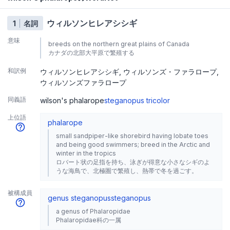
ウィルソンヒレアシシギ
1
名詞
意味
breeds on the northern great plains of Canada
カナダの北部大平原で繁殖する
和訳例
ウィルソンヒレアシシギ
ウィルソンズ・ファラロープ
ウィルソンズファラロープ
同義語
wilson's phalarope
steganopus tricolor
上位語
phalarope
small sandpiper-like shorebird having lobate toes
and being good swimmers; breed in the Arctic and
winter in the tropics
ロバート状の足指を持ち、泳ぎが得意な小さなシギのよ
うな海鳥で、北極圏で繁殖し、熱帯で冬を過ごす。
被構成員
genus steganopus
steganopus
a genus of Phalaropidae
Phalaropidae科の一属