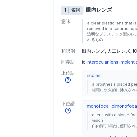
眼内レンズ
1
名詞
意味
a clear plastic lens that 
removed in a cataract op
透明なプラスチック製のレ
れるもの
和訳例
眼内レンズ
人工レンズ
I
同義語
iol
interocular lens implant
l
上位語
implant
a prosthesis placed per
組織に永久的に挿入され
下位語
monofocal iol
monofocal
a lens with a single fo
vision
白内障手術後に使用され