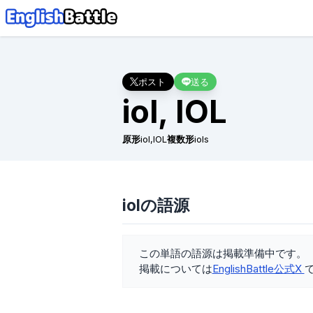
ポスト
送る
iol, IOL
原形
iol,IOL
複数形
iols
iolの語源
この単語の語源は掲載準備中です。
掲載については
EnglishBattle公式X