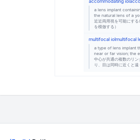
accommodating iol
acco
a lens implant containi
the natural lens of a y
近近両用視を可能にする
を模倣する）
multifocal iol
multifocal 
a type of lens implant 
near or far vision; the 
中心が共通の複数のリン
り、目は同時に近くと遠