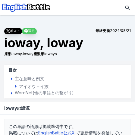
最終更新
2024/08/21
ポスト
送る
ioway, Ioway
原形
ioway,Ioway
複数形
ioways
目次
主な意味と例文
アイオウェイ族
WordNet(他の単語との繋がり)
iowayの語源
この単語の語源は掲載準備中です。
掲載については
EnglishBattle公式X
で更新情報を発信してい