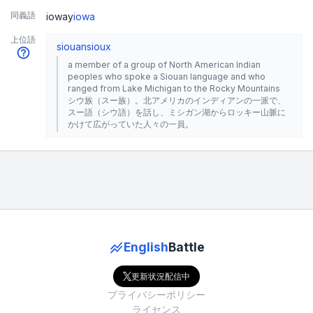
同義語
ioway
iowa
上位語
siouan
sioux
a member of a group of North American Indian
peoples who spoke a Siouan language and who
ranged from Lake Michigan to the Rocky Mountains
シウ族（スー族）。北アメリカのインディアンの一派で、
スー語（シウ語）を話し、ミシガン湖からロッキー山脈に
かけて広がっていた人々の一員。
English
Battle
更新状況配信中
プライバシーポリシー
ライセンス