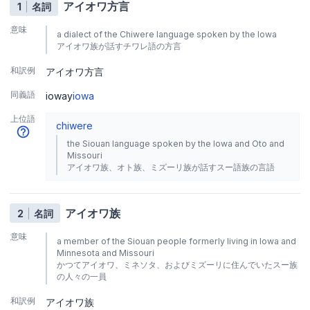
アイオワ方言
1
名詞
意味
a dialect of the Chiwere language spoken by the Iowa
アイオワ族が話すチワレ語の方言
和訳例
アイオワ方言
同義語
ioway
iowa
上位語
chiwere
the Siouan language spoken by the Iowa and Oto and
Missouri
アイオワ族、オト族、ミズーリ族が話すスー語族の言語
アイオワ族
2
名詞
意味
a member of the Siouan people formerly living in Iowa and
Minnesota and Missouri
かつてアイオワ、ミネソタ、およびミズーリに住んでいたスー族
の人々の一員
和訳例
アイオワ族