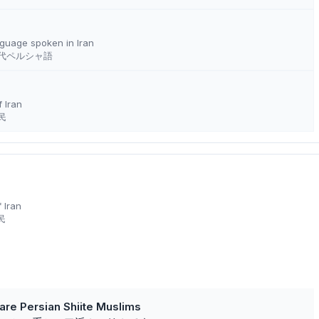
guage spoken in Iran
代ペルシャ語
f Iran
民
f Iran
民
i are Persian Shiite Muslims