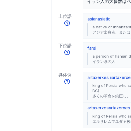
イラン人の大多数はペ
上位語
asian
asiatic
a native or inhabitan
アジア出身者、または
下位語
farsi
a person of Iranian 
イラン系の人
具体例
artaxerxes ii
artaxerxe
king of Persia who 
BC)
多くの革命を鎮圧し、
artaxerxes
artaxerxes 
king of Persia who s
エルサレムでユダヤ教