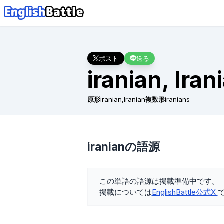
ポスト
送る
iranian, Iran
原形
iranian,Iranian
複数形
iranians
iranianの語源
この単語の語源は掲載準備中です。
掲載については
EnglishBattle公式X