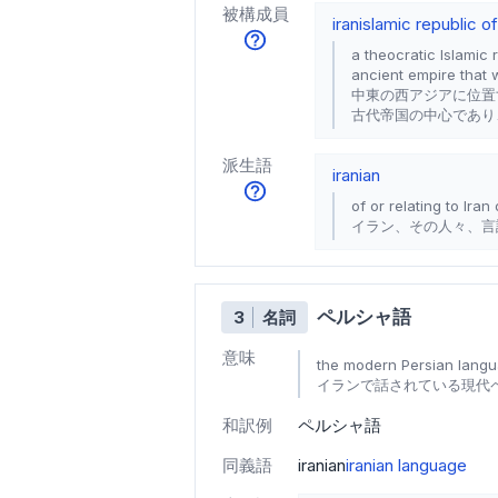
被構成員
iran
islamic republic of
a theocratic Islamic 
ancient empire that w
中東の西アジアに位置
古代帝国の中心であり
派生語
iranian
of or relating to Iran
イラン、その人々、言
ペルシャ語
3
名詞
意味
the modern Persian langu
イランで話されている現代
和訳例
ペルシャ語
同義語
iranian
iranian language