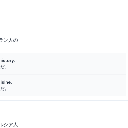
ラン人の
history.
かだ。
isine.
んだ。
ルシア人