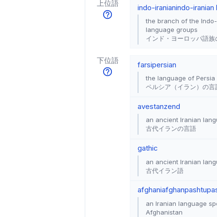
上位語
indo-iranian
indo-iranian
the branch of the Indo-
language groups
インド・ヨーロッパ語族
下位語
farsi
persian
the language of Persia (
ペルシア（イラン）の言
avestan
zend
an ancient Iranian lan
古代イランの言語
gathic
an ancient Iranian lan
古代イラン語
afghani
afghan
pashtu
pa
an Iranian language spo
Afghanistan