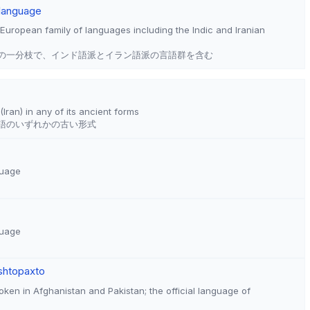
 language
European family of languages including the Indic and Iranian
の一分枝で、インド語派とイラン語派の言語群を含む
Iran) in any of its ancient forms
語のいずれかの古い形式
guage
guage
shto
paxto
ken in Afghanistan and Pakistan; the official language of