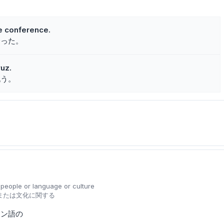
he conference.
会った。
uz.
祝う。
ts people or language or culture
または文化に関する
ラン語の