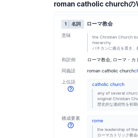
roman catholic church
ローマ教会
1
名詞
意味
the Christian Church b
hierarchy
バチカンに拠点を置き、
和訳例
ローマ教会
ローマ・カ
同義語
roman catholic church
c
上位語
catholic church
any of several church
original Christian Ch
歴史的な連続性を初期
構成要素
rome
the leadership of t
ローマカトリック教会