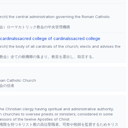
ch) the central administration governing the Roman Catholic
会）ローマカトリック教会の中央管理機構
 cardinals
sacred college of cardinals
sacred college
ch) the body of all cardinals of the church; elects and advises the
教会）全ての枢機卿の集まり。教皇を選出し、助言する。
man Catholic Church
会の信者
e Christian clergy having spiritual and administrative authority;
an churches to oversee priests or ministers; considered in some
ssors of the twelve Apostles of Christ
権限を持つキリスト教の高位聖職者。司祭や牧師を監督するためキリス