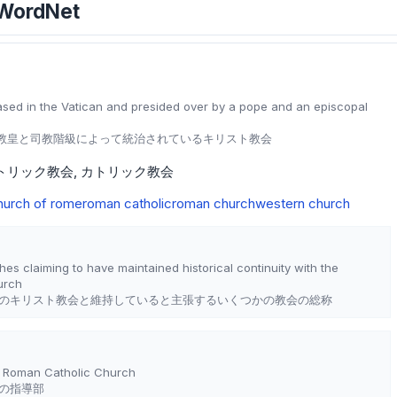
のWordNet
ased in the Vatican and presided over by a pope and an episcopal
教皇と司教階級によって統治されているキリスト教会
トリック教会
カトリック教会
hurch of rome
roman catholic
roman church
western church
es claiming to have maintained historical continuity with the
urch
のキリスト教会と維持していると主張するいくつかの教会の総称
he Roman Catholic Church
の指導部