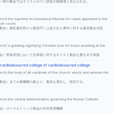
一部の教会ではキリストの十二使徒の後継者と見なされる。
ch) the supreme ecclesiastical tribunal for cases appealed to the
san courts
教会）教区裁判所から教皇庁に上訴された事件に対する最高教会法廷
h) a greeting signifying Christian love for those assisting at the
会）聖体拝領において出席者に対するキリスト教的な愛を示す挨拶
 cardinals
sacred college of cardinals
sacred college
ch) the body of all cardinals of the church; elects and advises the
教会）全ての枢機卿の集まり。教皇を選出し、助言する。
ch) the central administration governing the Roman Catholic
会）ローマカトリック教会の中央管理機構