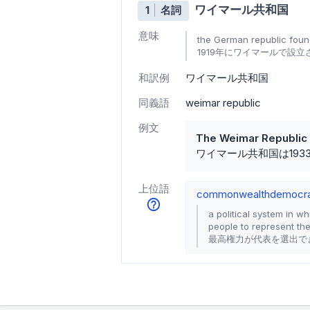
ワイマール共和国
1
名詞
意味
the German republic foun
1919年にワイマールで設
和訳例
ワイマール共和国
同義語
weimar republic
例文
The Weimar Republic 
ワイマール共和国は19
上位語
commonwealth
democr
a political system in w
people to represent th
最高権力が代表を選出で