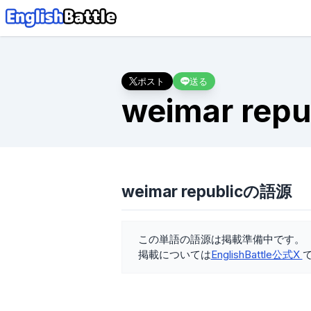
ポスト
送る
weimar repu
weimar republicの語源
この単語の語源は掲載準備中です。
掲載については
EnglishBattle公式X