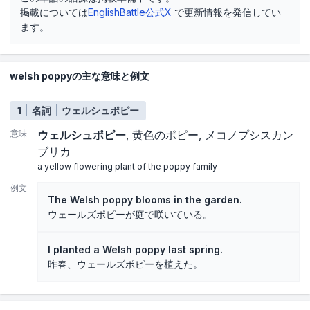
掲載については
EnglishBattle公式X
で更新情報を発信してい
ます。
welsh poppyの主な意味と例文
1
名詞
ウェルシュポピー
意味
ウェルシュポピー
黄色のポピー
メコノプシスカン
ブリカ
a yellow flowering plant of the poppy family
例文
The Welsh poppy blooms in the garden.
ウェールズポピーが庭で咲いている。
I planted a Welsh poppy last spring.
昨春、ウェールズポピーを植えた。