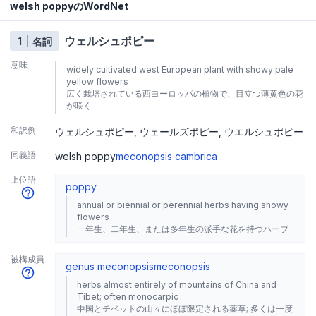
welsh poppyのWordNet
ウェルシュポピー
1
名詞
意味
widely cultivated west European plant with showy pale
yellow flowers
広く栽培されている西ヨーロッパの植物で、目立つ薄黄色の花
が咲く
和訳例
ウェルシュポピー
ウェールズポピー
ウエルシュポピー
同義語
welsh poppy
meconopsis cambrica
上位語
poppy
annual or biennial or perennial herbs having showy
flowers
一年生、二年生、または多年生の派手な花を持つハーブ
被構成員
genus meconopsis
meconopsis
herbs almost entirely of mountains of China and
Tibet; often monocarpic
中国とチベットの山々にほぼ限定される薬草; 多くは一度