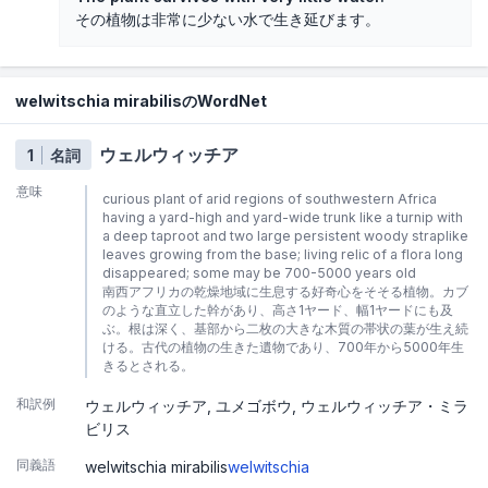
その植物は非常に少ない水で生き延びます。
welwitschia mirabilisのWordNet
ウェルウィッチア
1
名詞
意味
curious plant of arid regions of southwestern Africa
having a yard-high and yard-wide trunk like a turnip with
a deep taproot and two large persistent woody straplike
leaves growing from the base; living relic of a flora long
disappeared; some may be 700-5000 years old
南西アフリカの乾燥地域に生息する好奇心をそそる植物。カブ
のような直立した幹があり、高さ1ヤード、幅1ヤードにも及
ぶ。根は深く、基部から二枚の大きな木質の帯状の葉が生え続
ける。古代の植物の生きた遺物であり、700年から5000年生
きるとされる。
和訳例
ウェルウィッチア
ユメゴボウ
ウェルウィッチア・ミラ
ビリス
同義語
welwitschia mirabilis
welwitschia