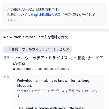
この単語の語源は掲載準備中です。
掲載については
EnglishBattle公式X
で更新情報を発信してい
ます。
welwitschia mirabilisの主な意味と例文
1
名詞
ウェルウィッチア・ミラビリス
意味
ウェルウィッチア・ミラビリス
この植物
ナミビア
の植物
a unique desert plant native to Namibia
例文
Welwitschia mirabilis is known for its long
lifespan.
ウェルウィッチア・ミラビリスは長寿で知られていま
す。
The plant survives with very little water.