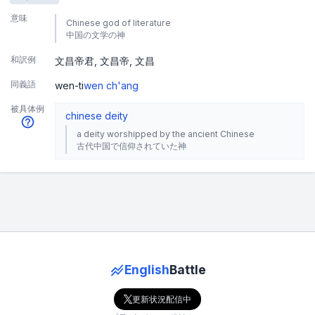
意味
Chinese god of literature
中国の文学の神
和訳例
文昌帝君
文昌帝
文昌
同義語
wen-ti
wen ch'ang
被具体例
chinese deity
a deity worshipped by the ancient Chinese
古代中国で信仰されていた神
English
Battle
更新状況配信中