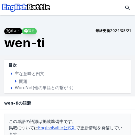
最終更新
2024/08/21
ポスト
送る
wen-ti
目次
主な意味と例文
問題
WordNet(他の単語との繋がり)
wen-tiの語源
この単語の語源は掲載準備中です。
掲載については
EnglishBattle公式X
で更新情報を発信してい
ます。