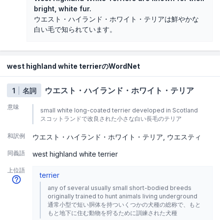
bright, white fur.
ウエスト・ハイランド・ホワイト・テリアは鮮やかな
白い毛で知られています。
west highland white terrierのWordNet
ウエスト・ハイランド・ホワイト・テリア
1
名詞
意味
small white long-coated terrier developed in Scotland
スコットランドで改良された小さな白い長毛のテリア
和訳例
ウエスト・ハイランド・ホワイト・テリア
ウエスティ
同義語
west highland white terrier
上位語
terrier
any of several usually small short-bodied breeds
originally trained to hunt animals living underground
通常小型で短い胴体を持ついくつかの犬種の総称で、もと
もと地下に住む動物を狩るために訓練された犬種