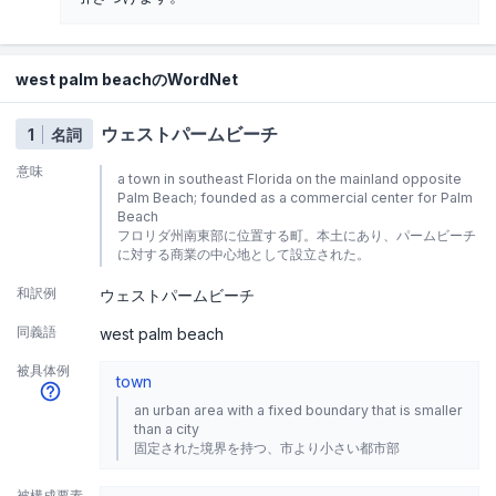
west palm beachのWordNet
ウェストパームビーチ
1
名詞
意味
a town in southeast Florida on the mainland opposite
Palm Beach; founded as a commercial center for Palm
Beach
フロリダ州南東部に位置する町。本土にあり、パームビーチ
に対する商業の中心地として設立された。
和訳例
ウェストパームビーチ
同義語
west palm beach
被具体例
town
an urban area with a fixed boundary that is smaller
than a city
固定された境界を持つ、市より小さい都市部
被構成要素