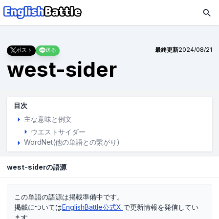
最終更新
2024/08/21
ポスト
送る
west-sider
目次
主な意味と例文
ウエストサイダー
WordNet(他の単語との繋がり)
west-siderの語源
この単語の語源は掲載準備中です。
掲載については
EnglishBattle公式X
で更新情報を発信してい
ます。