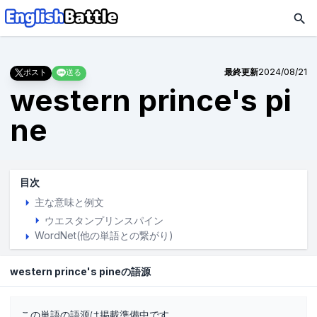
最終更新
2024/08/21
ポスト
送る
western prince's pi
ne
目次
主な意味と例文
ウエスタンプリンスパイン
WordNet(他の単語との繋がり)
western prince's pineの語源
この単語の語源は掲載準備中です。