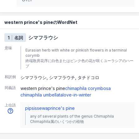
western prince's pineのWordNet
シマフラウシ
1
名詞
意味
Eurasian herb with white or pinkish flowers in a terminal
corymb
終端散房花序に白色またはピンク色の花が咲くユーラシアのハー
ブ
和訳例
シマフラウシ
シマフラウチ
タチドコロ
同義語
western prince's pine
chimaphila corymbosa
chimaphila umbellata
love-in-winter
上位語
pipsissewa
prince's pine
any of several plants of the genus Chimaphila
Chimaphila属のいくつかの植物