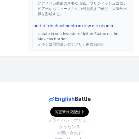
北アメリカ西部の主要な山脈。ブリティッシュコロン
ビア州からニューメキシコ州北部まで伸び、大陸分水
界を形成する。
land of enchantment
n.m.
new mexico
nm
a state in southwestern United States on the
Mexican border
メキシコ国境沿いのアメリカ南西部の州
English
Battle
更新状況配信中
プライバシーポリシー
ライセンス
お問い合わせ