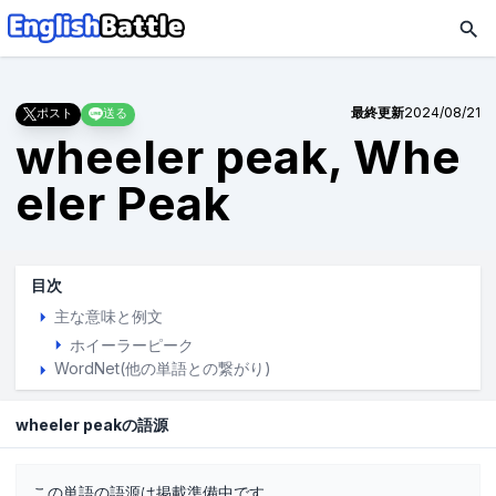
最終更新
2024/08/21
ポスト
送る
wheeler peak, Whe
eler Peak
目次
主な意味と例文
ホイーラーピーク
WordNet(他の単語との繋がり)
wheeler peakの語源
この単語の語源は掲載準備中です。