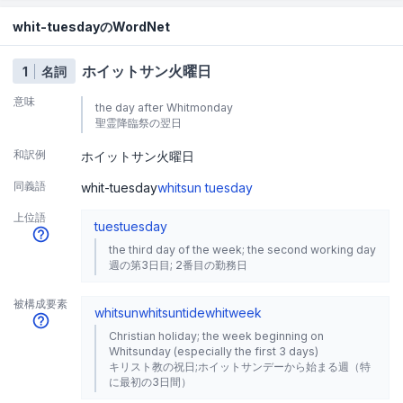
whit-tuesdayのWordNet
ホイットサン火曜日
1
名詞
意味
the day after Whitmonday
聖霊降臨祭の翌日
和訳例
ホイットサン火曜日
同義語
whit-tuesday
whitsun tuesday
上位語
tues
tuesday
the third day of the week; the second working day
週の第3日目; 2番目の勤務日
被構成要素
whitsun
whitsuntide
whitweek
Christian holiday; the week beginning on
Whitsunday (especially the first 3 days)
キリスト教の祝日;ホイットサンデーから始まる週（特
に最初の3日間）