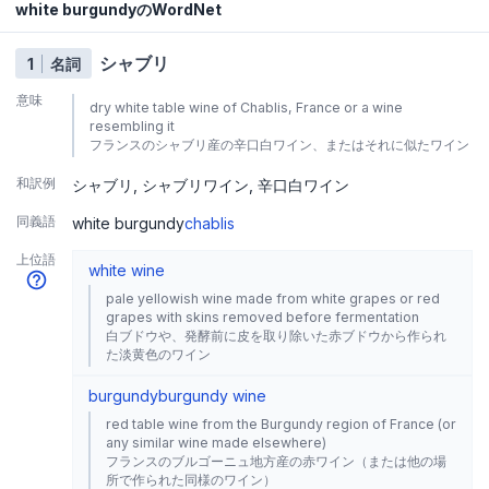
white burgundyのWordNet
シャブリ
1
名詞
意味
dry white table wine of Chablis, France or a wine
resembling it
フランスのシャブリ産の辛口白ワイン、またはそれに似たワイン
和訳例
シャブリ
シャブリワイン
辛口白ワイン
同義語
white burgundy
chablis
上位語
white wine
pale yellowish wine made from white grapes or red
grapes with skins removed before fermentation
白ブドウや、発酵前に皮を取り除いた赤ブドウから作られ
た淡黄色のワイン
burgundy
burgundy wine
red table wine from the Burgundy region of France (or
any similar wine made elsewhere)
フランスのブルゴーニュ地方産の赤ワイン（または他の場
所で作られた同様のワイン）