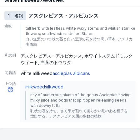
white milkweedのWordNet
アスクレピアス・アルビカンス
1
名詞
意味
tall herb with leafless white waxy stems and whitish starlike
flowers; southwestern United States
白い無葉のロウ状の茎と白い星形の花を持つ高い草本; アメリカ
南西部
和訳例
アスクレピアス・アルビカンス
ホワイトステムドミルク
ウィード
白茎のトウワタ
同義語
white milkweed
asclepias albicans
上位語
milkweed
silkweed
any of numerous plants of the genus Asclepias having
milky juice and pods that split open releasing seeds
with downy tufts
乳状の液を持ち、さく果が割れて柔らかい毛のある種子を
放出する、アスクレピアス属の多数の植物