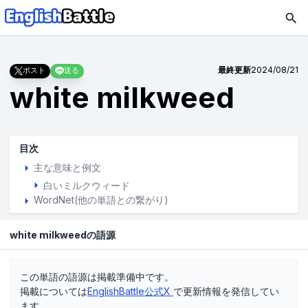
最終更新
2024/08/21
ポスト
送る
white milkweed
目次
主な意味と例文
白いミルクウィード
WordNet(他の単語との繋がり)
white milkweedの語源
この単語の語源は掲載準備中です。
掲載については
EnglishBattle公式X
で更新情報を発信してい
ます。