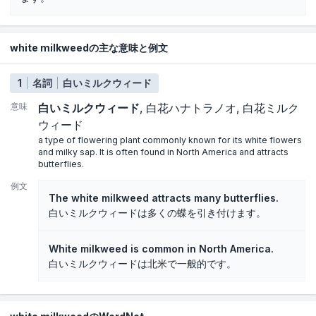
white milkweedの主な意味と例文
1
名詞
白いミルクウィード
意味
白いミルクウィード
白花ハナトラノオ
白花ミルク
ウィード
a type of flowering plant commonly known for its white flowers
and milky sap. It is often found in North America and attracts
butterflies.
例文
The white milkweed attracts many butterflies.
白いミルクウィードは多くの蝶を引き付けます。
White milkweed is common in North America.
白いミルクウィードは北米で一般的です。