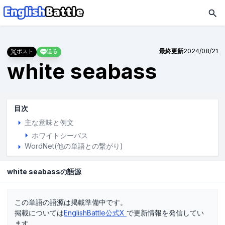
最終更新
2024/08/21
ポスト
送る
white seabass
目次
主な意味と例文
ホワイトシーバス
WordNet(他の単語との繋がり)
white seabassの語源
この単語の語源は掲載準備中です。
掲載については
EnglishBattle公式X
で更新情報を発信してい
ます。