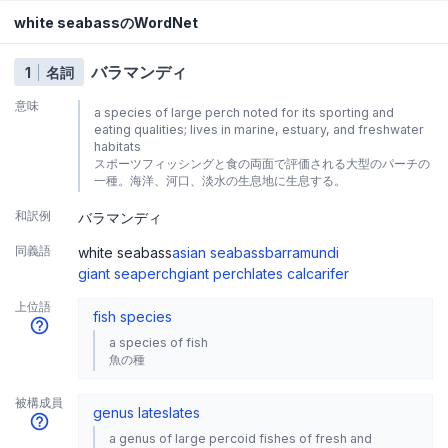
white seabassのWordNet
バラマンディ
1
名詞
意味
a species of large perch noted for its sporting and
eating qualities; lives in marine, estuary, and freshwater
habitats
スポーツフィッシングと食の両面で評価される大型のパーチの
一種。海洋、河口、淡水の生息地に生息する。
和訳例
バラマンディ
同義語
white seabass
asian seabass
barramundi
giant seaperch
giant perch
lates calcarifer
上位語
fish species
a species of fish
魚の種
被構成員
genus lates
lates
a genus of large percoid fishes of fresh and