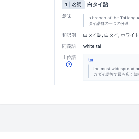
白タイ語
1
名詞
意味
a branch of the Tai lang
タイ語群の一つの分派
和訳例
白タイ語
白タイ
ホワイ
同義語
white tai
上位語
tai
the most widespread an
カダイ語族で最も広く知