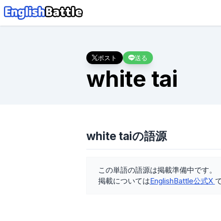
ポスト
送る
white tai
white taiの語源
この単語の語源は掲載準備中です。
掲載については
EnglishBattle公式X