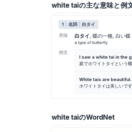
white taiの主な意味と例
1
名詞
白タイ
意味
白タイ
蝶の一種
白い蝶
a type of butterfly
例文
I saw a white tai in the 
庭でホワイトタイという
White tais are beautiful.
ホワイトタイは美しいで
white taiのWordNet