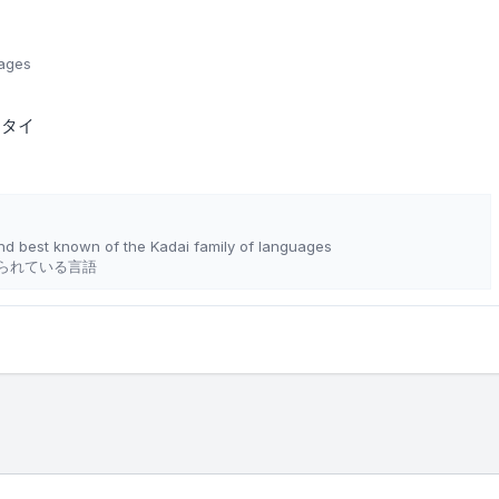
uages
トタイ
d best known of the Kadai family of languages
られている言語