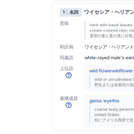
ワイセシア・ヘリア
1
名詞
意味
herb with basal leaves 
cream-colored rays; no
基部の葉と葉の茎に白色
和訳例
ワイセシア・ヘリアント
同義語
white-rayed mule's ear
上位語
wild flower
wildflower
wild or uncultivated 
野生または未栽培の花
被構成員
genus wyethia
coarse leafy perenni
United States
特にアメリカ西部で見