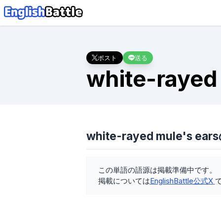
ポスト
送る
white-rayed
white-rayed mule's ea
この単語の語源は掲載準備中です。
掲載については
EnglishBattle公式X