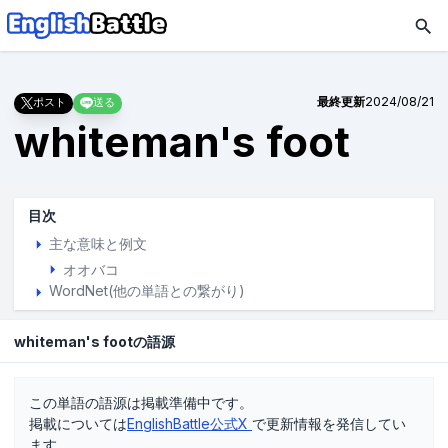
最終更新
2024/08/21
ポスト
送る
whiteman's foot
目次
主な意味と例文
オオバコ
WordNet(他の単語との繋がり)
whiteman's footの語源
この単語の語源は掲載準備中です。
掲載については
EnglishBattle公式X
で更新情報を発信してい
ます。