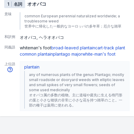
オオバコ
1
名詞
意味
common European perennial naturalized worldwide; a
troublesome weed
世界中に帰化した一般的なヨーロッパの多年草；厄介な雑草
和訳例
オオバコ
ヘラオオバコ
同義語
whiteman's foot
broad-leaved plantain
cart-track plant
common plantain
plantago major
white-man's foot
上位語
plantain
any of numerous plants of the genus Plantago; mostly
small roadside or dooryard weeds with elliptic leaves
and small spikes of very small flowers; seeds of
some used medicinally
オオバコ属の多数の植物。主に道端や庭先に生える楕円形
の葉と小さな穂状の非常に小さな花を持つ雑草のこと。一
部の種子は薬用に使われる。