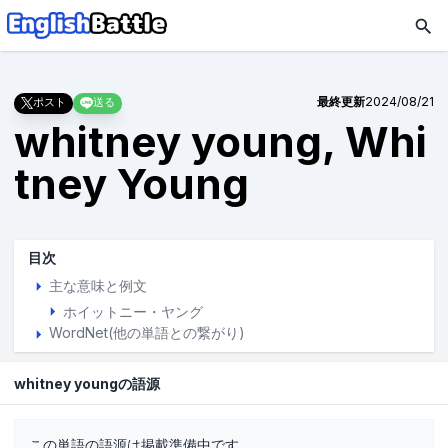
最終更新
2024/08/21
ポスト
送る
whitney young, Whi
tney Young
目次
主な意味と例文
ホイットニー・ヤング
WordNet(他の単語との繋がり)
whitney youngの語源
この単語の語源は掲載準備中です。