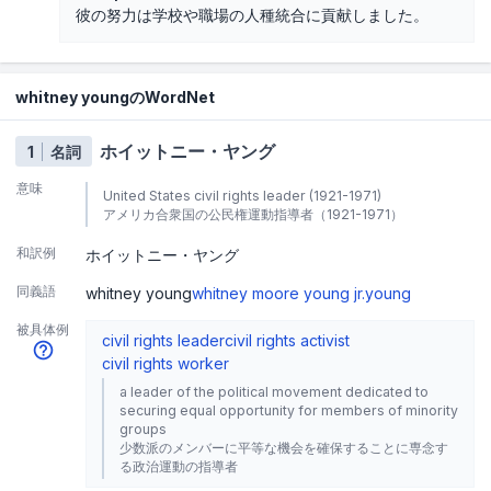
彼の努力は学校や職場の人種統合に貢献しました。
whitney youngのWordNet
ホイットニー・ヤング
1
名詞
意味
United States civil rights leader (1921-1971)
アメリカ合衆国の公民権運動指導者（1921-1971）
和訳例
ホイットニー・ヤング
同義語
whitney young
whitney moore young jr.
young
被具体例
civil rights leader
civil rights activist
civil rights worker
a leader of the political movement dedicated to
securing equal opportunity for members of minority
groups
少数派のメンバーに平等な機会を確保することに専念す
る政治運動の指導者