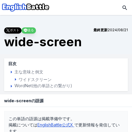
最終更新
2024/08/21
ポスト
送る
wide-screen
目次
主な意味と例文
ワイドスクリーン
WordNet(他の単語との繋がり)
wide-screenの語源
この単語の語源は掲載準備中です。
掲載については
EnglishBattle公式X
で更新情報を発信してい
ます。