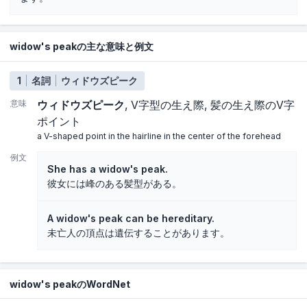
widow's peakの主な意味と例文
1
名詞
ウィドウズピーク
意味
ウィドウズピーク
V字型の生え際
髪の生え際のV字
ポイント
a V-shaped point in the hairline in the center of the forehead
例文
She has a widow's peak.
彼女には峰のある髪型がある。
A widow's peak can be hereditary.
未亡人の頂点は遺伝することがあります。
widow's peakのWordNet