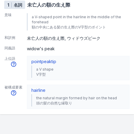
未亡人の額の生え際
1
名詞
意味
a V-shaped point in the hairline in the middle of the
forehead
額の中央にある髪の生え際のV字型のポイント
和訳例
未亡人の額の生え際
ウィドウズピーク
同義語
widow's peak
上位語
point
peak
tip
a V shape
V字型
被構成要素
hairline
the natural margin formed by hair on the head
頭の髪の自然な縁取り