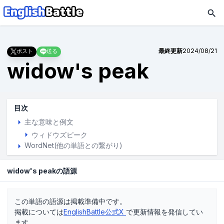
最終更新
2024/08/21
ポスト
送る
widow's peak
目次
主な意味と例文
ウィドウズピーク
WordNet(他の単語との繋がり)
widow's peakの語源
この単語の語源は掲載準備中です。
掲載については
EnglishBattle公式X
で更新情報を発信してい
ます。