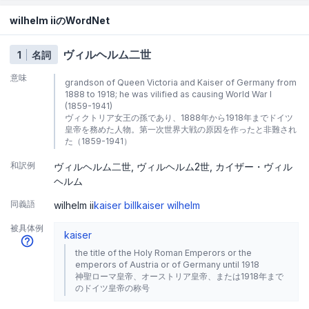
wilhelm iiのWordNet
ヴィルヘルム二世
1
名詞
意味
grandson of Queen Victoria and Kaiser of Germany from
1888 to 1918; he was vilified as causing World War I
(1859-1941)
ヴィクトリア女王の孫であり、1888年から1918年までドイツ
皇帝を務めた人物。第一次世界大戦の原因を作ったと非難され
た（1859-1941）
和訳例
ヴィルヘルム二世
ヴィルヘルム2世
カイザー・ヴィル
ヘルム
同義語
wilhelm ii
kaiser bill
kaiser wilhelm
被具体例
kaiser
the title of the Holy Roman Emperors or the
emperors of Austria or of Germany until 1918
神聖ローマ皇帝、オーストリア皇帝、または1918年まで
のドイツ皇帝の称号