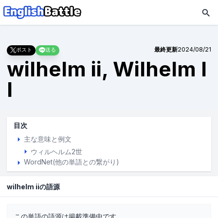
最終更新
2024/08/21
ポスト
送る
wilhelm ii, Wilhelm I
I
目次
主な意味と例文
ウィルヘルム2世
WordNet(他の単語との繋がり)
wilhelm iiの語源
この単語の語源は掲載準備中です。