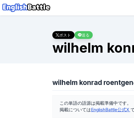
ポスト
送る
wilhelm kon
wilhelm konrad roent
この単語の語源は掲載準備中です。
掲載については
EnglishBattle公式X