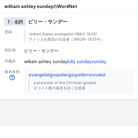
william ashley sundayのWordNet
ビリー・サンデー
1
名詞
意味
United States evangelist (1862-1935)
アメリカ合衆国の伝道者（1862年-1935年）
和訳例
ビリー・サンデー
同義語
william ashley sunday
billy sunday
sunday
被具体例
evangelist
gospeler
gospeller
revivalist
a preacher of the Christian gospel
キリスト教の福音を説く伝道者