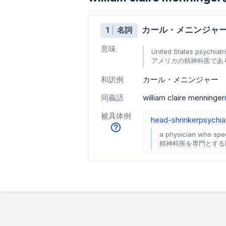
カール・メニンジャ
1
名詞
意味
United States psychiat
アメリカの精神科医であり
和訳例
カール・メニンジャー
同義語
william claire menninger
被具体例
head-shrinker
psychiat
a physician who spec
精神科医を専門とする