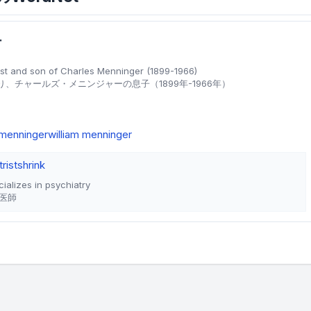
ー
rist and son of Charles Menninger (1899-1966)
、チャールズ・メニンジャーの息子（1899年-1966年）
menninger
william menninger
rist
shrink
ializes in psychiatry
医師