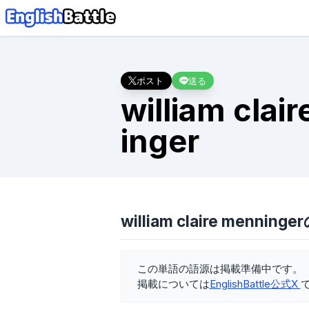
ポスト
送る
william clai
inger
william claire menning
この単語の語源は掲載準備中です。
掲載については
EnglishBattle公式X