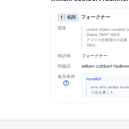
フォークナー
1
名詞
意味
United States novelist 
States (1897-1962)
アメリカ合衆国の小説家（
1962）
和訳例
フォークナー
同義語
william cuthbert faulkne
被具体例
novelist
one who writes nove
小説を書く人