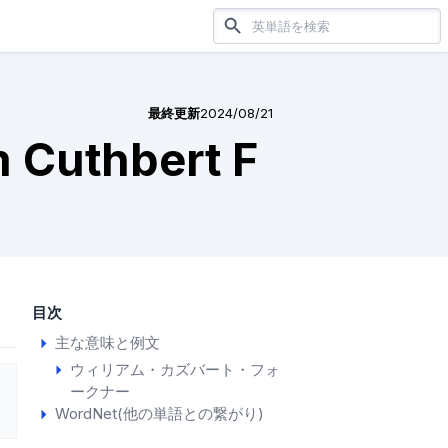
最終更新
2024/08/21
m Cuthbert F
目次
主な意味と例文
ウィリアム・カズバート・フォ
ークナー
WordNet(他の単語との繋がり)