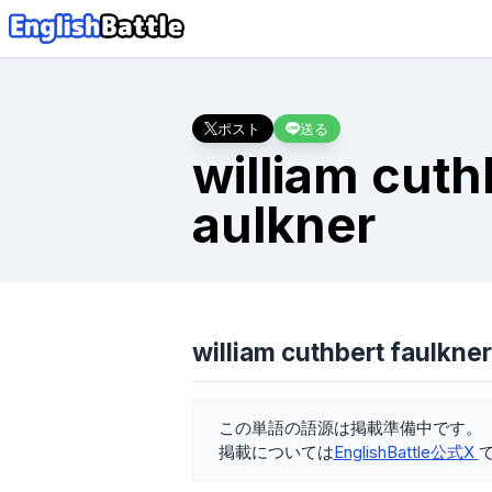
ポスト
送る
william cuth
aulkner
william cuthbert faulk
この単語の語源は掲載準備中です。
掲載については
EnglishBattle公式X