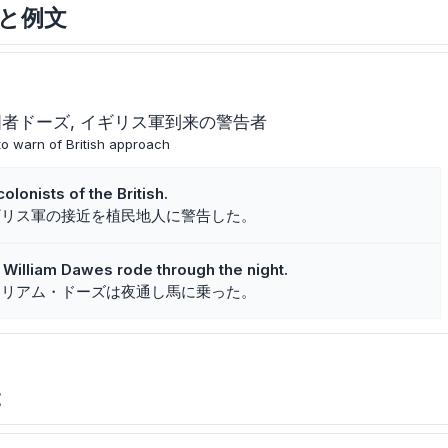
意味と例文
国者ドーズ
イギリス軍到来の警告者
to warn of British approach
lonists of the British.
ギリス軍の接近を植民地人に警告した。
 William Dawes rode through the night.
ィリアム・ドーズは夜通し馬に乗った。
t