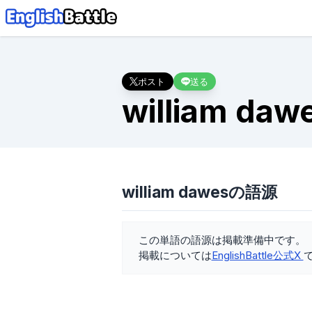
ポスト
送る
william daw
william dawesの語源
この単語の語源は掲載準備中です。
掲載については
EnglishBattle公式X