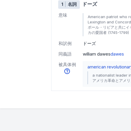
ドーズ
1
名詞
意味
American patriot who r
Lexington and Concord
ポール・リビアと共にイ
カの愛国者 (1745-1799)
和訳例
ドーズ
同義語
william dawes
dawes
被具体例
american revolutionar
a nationalist leader 
アメリカ革命とアメリ