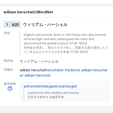
william herschelのWordNet
ウィリアム・ハーシェル
1
名詞
意味
English astronomer (born in Germany) who discovered
infrared light and who catalogued the stars and
discovered the planet Uranus (1738-1822)
赤外線を発見し、星をカタログ化し、惑星天王星を発見したド
イツ生まれのイギリスの天文学者 (1738-1822)
和訳例
ウィリアム・ハーシェル
同義語
william herschel
herschel
sir frederick william herschel
sir william herschel
被具体例
astronomer
stargazer
uranologist
a physicist who studies astronomy
天文学を研究する物理学者