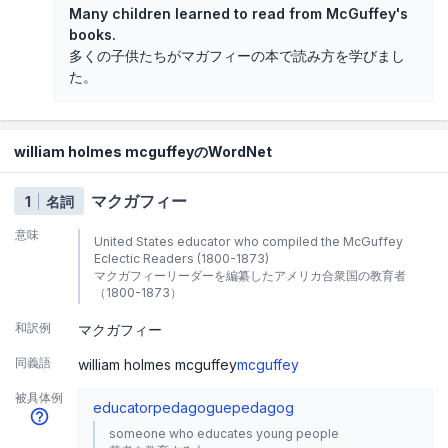
Many children learned to read from McGuffey's
books.
多くの子供たちがマガフィーの本で読み方を学びまし
た。
william holmes mcguffeyのWordNet
マクガフィー
1
名詞
意味
United States educator who compiled the McGuffey
Eclectic Readers (1800-1873)
マクガフィーリーダーを編纂したアメリカ合衆国の教育者
（1800-1873）
和訳例
マクガフィー
同義語
william holmes mcguffey
mcguffey
被具体例
educator
pedagogue
pedagog
someone who educates young people