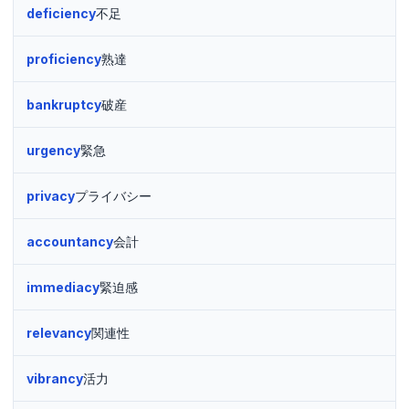
deficiency
不足
proficiency
熟達
bankruptcy
破産
urgency
緊急
privacy
プライバシー
accountancy
会計
immediacy
緊迫感
relevancy
関連性
vibrancy
活力