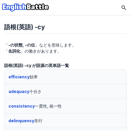
語根(英語) -cy
「
-の状態, -の位
」などを意味します。
「
名詞化
」の働きがあります。
語根(英語) -cy が語源の英単語一覧
efficiency
効率
adequacy
十分さ
consistency
一貫性, 統一性
delinquency
非行