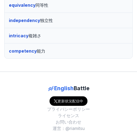
equivalency
同等性
independency
独立性
intricacy
複雑さ
competency
能力
English
Battle
更新状況配信中
プライバシーポリシー
ライセンス
お問い合わせ
運営：@riamitsu