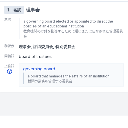
理事会
1
名詞
意味
a governing board elected or appointed to direct the
policies of an educational institution
教育機関の方針を指導するために選出または任命された管理委員
会
和訳例
理事会
評議委員会
特別委員会
同義語
board of trustees
上位語
governing board
a board that manages the affairs of an institution
機関の業務を管理する委員会