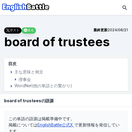
最終更新
2024/08/21
ポスト
送る
board of trustees
目次
主な意味と例文
理事会
WordNet(他の単語との繋がり)
board of trusteesの語源
この単語の語源は掲載準備中です。
掲載については
EnglishBattle公式X
で更新情報を発信してい
ます。