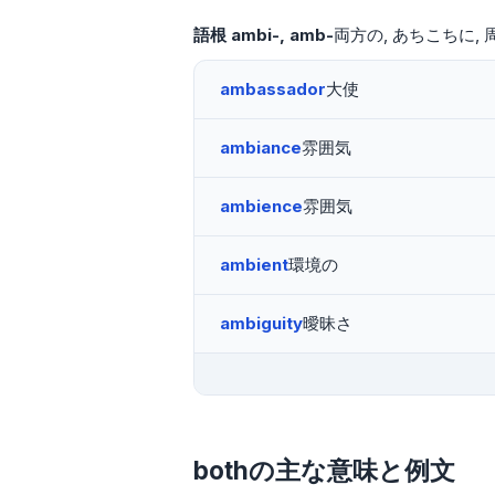
語根
ambi-
amb-
両方の
あちこちに
ambassador
大使
ambiance
雰囲気
ambience
雰囲気
ambient
環境の
ambiguity
曖昧さ
bothの主な意味と例文