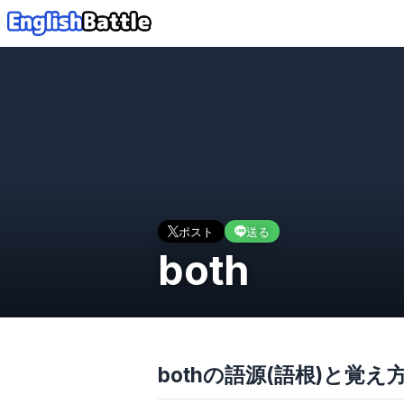
ポスト
送る
both
bothの語源(語根)と覚え