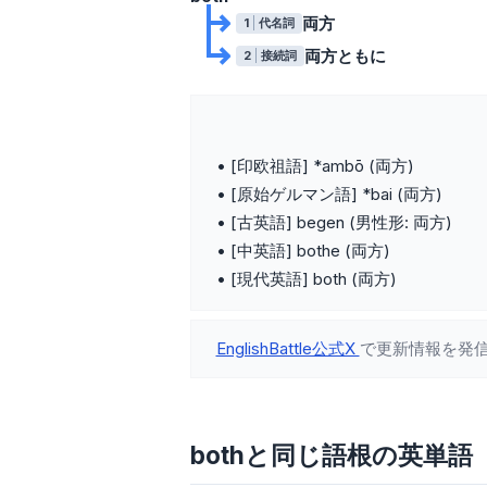
両方
1
代名詞
両方ともに
2
接続詞
• [印欧祖語] *ambō (両方)
• [原始ゲルマン語] *bai (両方)
• [古英語] begen (男性形: 両方)
• [中英語] bothe (両方)
• [現代英語] both (両方)
EnglishBattle公式X
で更新情報を発
bothと同じ語根の英単語