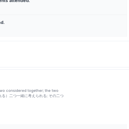
ents attended.
nd.
two considered together; the two
る）二つ一緒に考えられる; その二つ