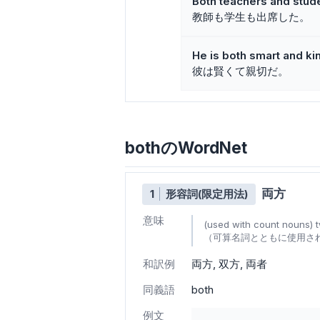
Both teachers and stud
教師も学生も出席した。
He is both smart and ki
彼は賢くて親切だ。
bothのWordNet
両方
1
形容詞(限定用法)
意味
(used with count nouns) 
（可算名詞とともに使用され
和訳例
両方
双方
両者
同義語
both
例文