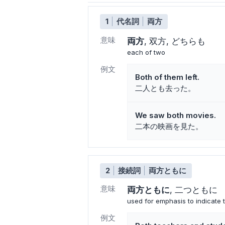
1
代名詞
両方
意味
両方
双方
どちらも
each of two
例文
Both of them left.
二人とも去った。
We saw both movies.
二本の映画を見た。
2
接続詞
両方ともに
意味
両方ともに
二つともに
used for emphasis to indicate t
例文