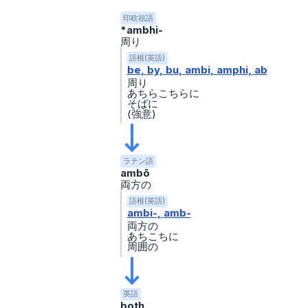
印欧祖語
*ambhi-
周り
語根(英語)
be
by
bu
ambi
amphi
ab
周り
あちらこちらに
そばに
(強意)
ラテン語
ambō
両方の
語根(英語)
ambi-
amb-
両方の
あちこちに
周囲の
英語
both