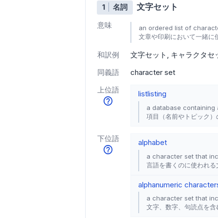
文字セット
1
名詞
意味
an ordered list of charact
文章や印刷において一緒に
和訳例
文字セット
キャラクタセ
同義語
character set
上位語
list
listing
a database containing 
項目（名前やトピック）
下位語
alphabet
a character set that in
言語を書くのに使われる
alphanumeric character
a character set that in
文字、数字、句読点を含