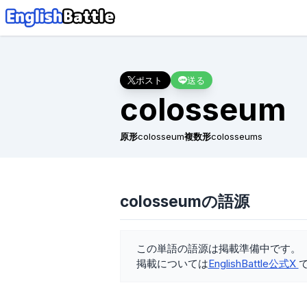
ポスト
送る
colosseum
原形
colosseum
複数形
colosseums
colosseumの語源
この単語の語源は掲載準備中です。
掲載については
EnglishBattle公式X