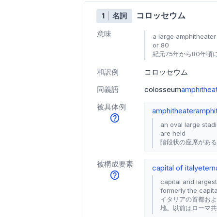
コロッセウム
1
名詞
意味
a large amphitheate
or 80
紀元75年から80年
和訳例
コロッセウム
同義語
colosseum
amphitheat
被具体例
amphitheater
amphi
an oval large stad
are held
階段状の座席がある
被構成要素
capital of italy
eterna
capital and largest
formerly the capi
イタリアの首都およ
地。以前はローマ共