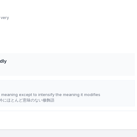
 very
dly
le meaning except to intensify the meaning it modifies
外にほとんど意味のない修飾語