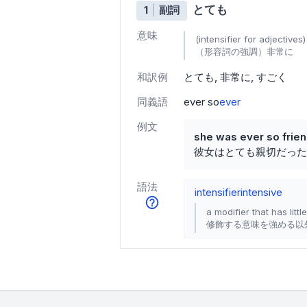
とても
1
副詞
意味
(intensifier for adjectives)
（形容詞の強調）非常に
和訳例
とても
非常に
すごく
同義語
ever so
ever
例文
she was ever so frien
彼女はとても親切だった
語法
intensifier
intensive
a modifier that has litt
修飾する意味を強める以