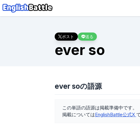
ポスト
送る
ever so
ever soの語源
この単語の語源は掲載準備中です。
掲載については
EnglishBattle公式X