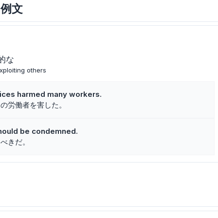
と例文
的な
xploiting others
ctices harmed many workers.
くの労働者を害した。
should be condemned.
るべきだ。