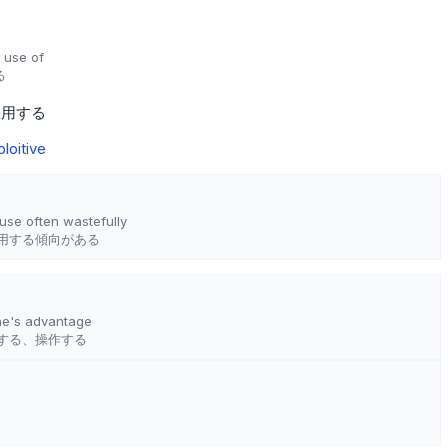
e use of
る
悪用する
loitive
use often wastefully
用する傾向がある
ne's advantage
する、操作する