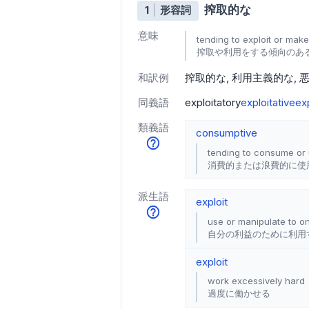
搾取的な
1
形容詞
意味
tending to exploit or mak
搾取や利用をする傾向のあ
和訳例
搾取的な
利用主義的な
同義語
exploitatory
exploitative
exp
類義語
consumptive
tending to consume or 
消費的または浪費的に使
派生語
exploit
use or manipulate to o
自分の利益のために利用
exploit
work excessively hard
過度に働かせる