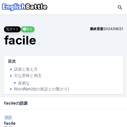
最終更新
2024/08/21
ポスト
送る
facile
目次
語源と覚え方
主な意味と例文
容易な
WordNet(他の単語との繋がり)
facileの語源
英語
facile