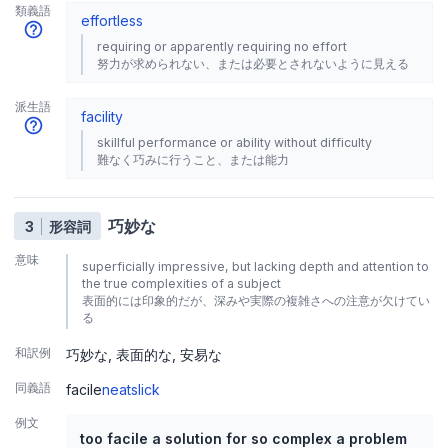
類義語
effortless
requiring or apparently requiring no effort
努力が求められない、または必要とされないように見える
派生語
facility
skillful performance or ability without difficulty
難なく巧みに行うこと、または能力
巧妙な
3
形容詞
意味
superficially impressive, but lacking depth and attention to
the true complexities of a subject
表面的には印象的だが、深みや実際の複雑さへの注意が欠けてい
る
和訳例
巧妙な
表面的な
安易な
同義語
facile
neat
slick
例文
too facile a solution for so complex a problem