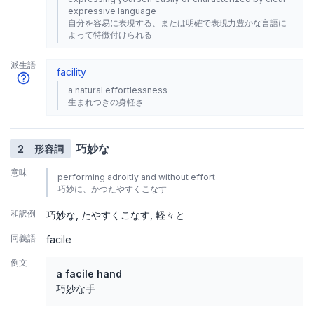
expressive language
自分を容易に表現する、または明確で表現力豊かな言語に
よって特徴付けられる
派生語
facility
a natural effortlessness
生まれつきの身軽さ
巧妙な
2
形容詞
意味
performing adroitly and without effort
巧妙に、かつたやすくこなす
和訳例
巧妙な
たやすくこなす
軽々と
同義語
facile
例文
a facile hand
巧妙な手