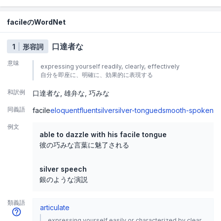
facileのWordNet
口達者な
1
形容詞
意味
expressing yourself readily, clearly, effectively
自分を即座に、明確に、効果的に表現する
和訳例
口達者な
雄弁な
巧みな
同義語
facile
eloquent
fluent
silver
silver-tongued
smooth-spoken
例文
able to dazzle with his facile tongue
彼の巧みな言葉に魅了される
silver speech
銀のような演説
類義語
articulate
expressing yourself easily or characterized by clear