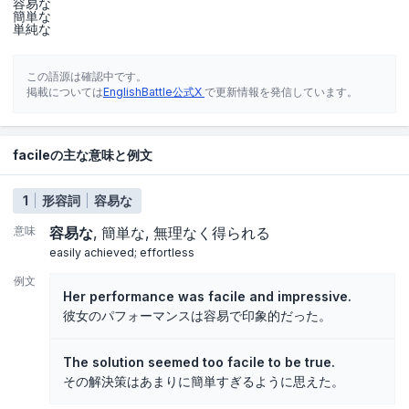
容易な
簡単な
単純な
この語源は確認中です。
掲載については
EnglishBattle公式X
で更新情報を発信しています。
facileの主な意味と例文
1
形容詞
容易な
意味
容易な
簡単な
無理なく得られる
easily achieved; effortless
例文
Her performance was facile and impressive.
彼女のパフォーマンスは容易で印象的だった。
The solution seemed too facile to be true.
その解決策はあまりに簡単すぎるように思えた。