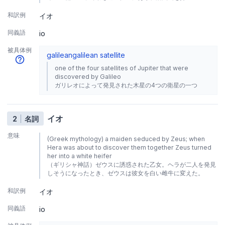
和訳例
イオ
同義語
io
被具体例
galilean
galilean satellite
one of the four satellites of Jupiter that were
discovered by Galileo
ガリレオによって発見された木星の4つの衛星の一つ
イオ
2
名詞
意味
(Greek mythology) a maiden seduced by Zeus; when
Hera was about to discover them together Zeus turned
her into a white heifer
（ギリシャ神話）ゼウスに誘惑された乙女。ヘラが二人を発見
しそうになったとき、ゼウスは彼女を白い雌牛に変えた。
和訳例
イオ
同義語
io