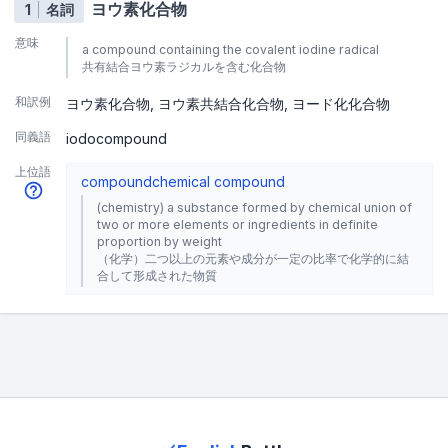
ヨウ素化合物
1
名詞
意味
a compound containing the covalent iodine radical
共有結合ヨウ素ラジカルを含む化合物
和訳例
ヨウ素化合物
ヨウ素共結合化合物
ヨード化化合物
同義語
iodocompound
上位語
compound
chemical compound
(chemistry) a substance formed by chemical union of
two or more elements or ingredients in definite
proportion by weight
（化学）二つ以上の元素や成分が一定の比率で化学的に結
合して形成された物質