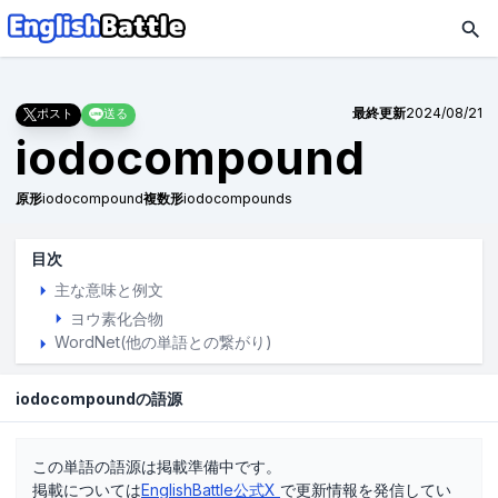
最終更新
2024/08/21
ポスト
送る
iodocompound
原形
iodocompound
複数形
iodocompounds
目次
主な意味と例文
ヨウ素化合物
WordNet(他の単語との繋がり)
iodocompoundの語源
この単語の語源は掲載準備中です。
掲載については
EnglishBattle公式X
で更新情報を発信してい