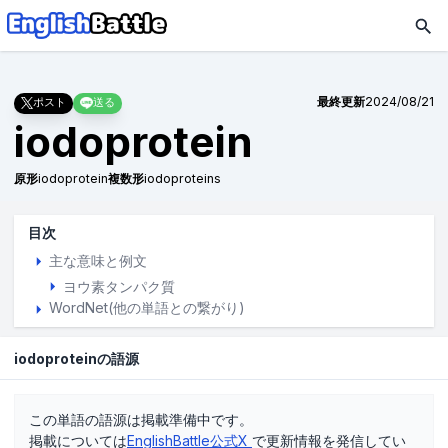
最終更新
2024/08/21
ポスト
送る
iodoprotein
原形
iodoprotein
複数形
iodoproteins
目次
主な意味と例文
ヨウ素タンパク質
WordNet(他の単語との繋がり)
iodoproteinの語源
この単語の語源は掲載準備中です。
掲載については
EnglishBattle公式X
で更新情報を発信してい