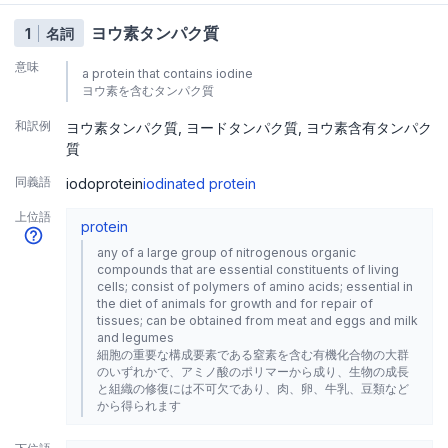
ヨウ素タンパク質
1
名詞
意味
a protein that contains iodine
ヨウ素を含むタンパク質
和訳例
ヨウ素タンパク質
ヨードタンパク質
ヨウ素含有タンパク
質
同義語
iodoprotein
iodinated protein
上位語
protein
any of a large group of nitrogenous organic
compounds that are essential constituents of living
cells; consist of polymers of amino acids; essential in
the diet of animals for growth and for repair of
tissues; can be obtained from meat and eggs and milk
and legumes
細胞の重要な構成要素である窒素を含む有機化合物の大群
のいずれかで、アミノ酸のポリマーから成り、生物の成長
と組織の修復には不可欠であり、肉、卵、牛乳、豆類など
から得られます