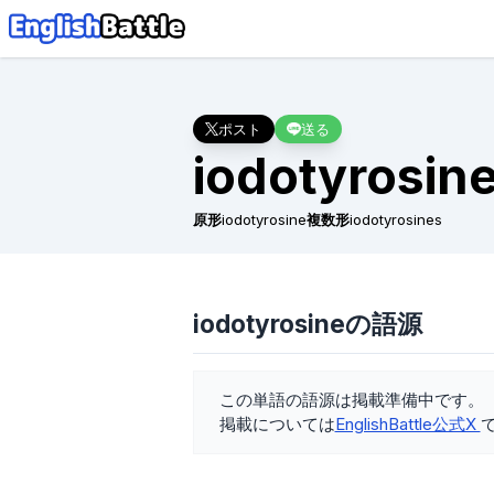
ポスト
送る
iodotyrosin
原形
iodotyrosine
複数形
iodotyrosines
iodotyrosineの語源
この単語の語源は掲載準備中です。
掲載については
EnglishBattle公式X