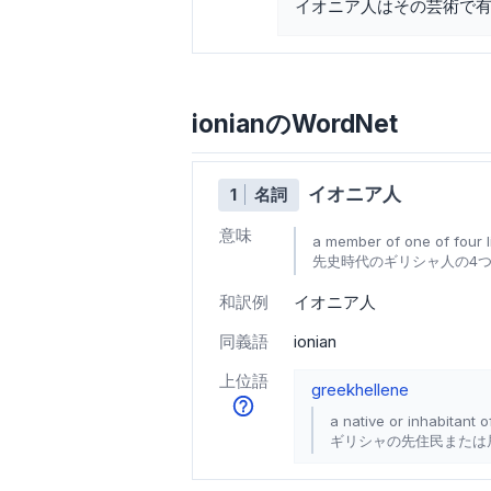
イオニア人はその芸術で
ionianのWordNet
イオニア人
1
名詞
意味
a member of one of four li
先史時代のギリシャ人の4つ
和訳例
イオニア人
同義語
ionian
上位語
greek
hellene
a native or inhabitant 
ギリシャの先住民または