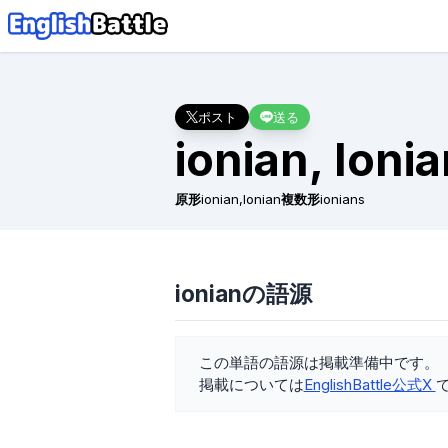
ポスト
送る
ionian, Ioni
原形
ionian,Ionian
複数形
ionians
ionianの語源
この単語の語源は掲載準備中です。
掲載については
EnglishBattle公式X