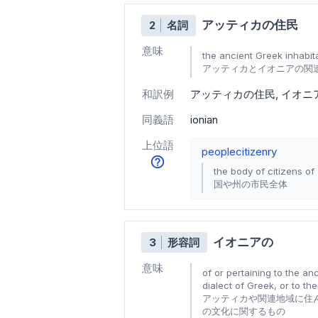
アッティカの住民
2
名詞
意味
the ancient Greek inhabita
アッティカとイオニアの関
和訳例
アッティカの住民
イオニ
同義語
ionian
上位語
people
citizenry
the body of citizens of
国や州の市民全体
イオニアの
3
形容詞
意味
of or pertaining to the anc
dialect of Greek, or to the
アッティカや関連地域に住
の文化に関するもの