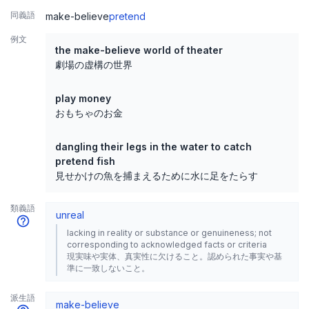
同義語
make-believe
pretend
例文
the make-believe world of theater
劇場の虚構の世界
play money
おもちゃのお金
dangling their legs in the water to catch
pretend fish
見せかけの魚を捕まえるために水に足をたらす
類義語
unreal
lacking in reality or substance or genuineness; not
corresponding to acknowledged facts or criteria
現実味や実体、真実性に欠けること。認められた事実や基
準に一致しないこと。
派生語
make-believe