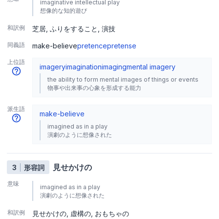
imaginative intellectual play
想像的な知的遊び
和訳例
芝居
ふりをすること
演技
同義語
make-believe
pretence
pretense
上位語
imagery
imagination
imaging
mental imagery
the ability to form mental images of things or events
物事や出来事の心象を形成する能力
派生語
make-believe
imagined as in a play
演劇のように想像された
見せかけの
3
形容詞
意味
imagined as in a play
演劇のように想像された
和訳例
見せかけの
虚構の
おもちゃの