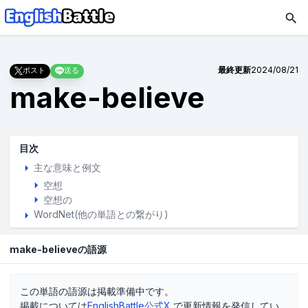
最終更新
2024/08/21
ポスト
送る
make-believe
目次
主な意味と例文
空想
空想の
WordNet(他の単語との繋がり)
make-believeの語源
この単語の語源は掲載準備中です。
掲載については
EnglishBattle公式X
で更新情報を発信してい