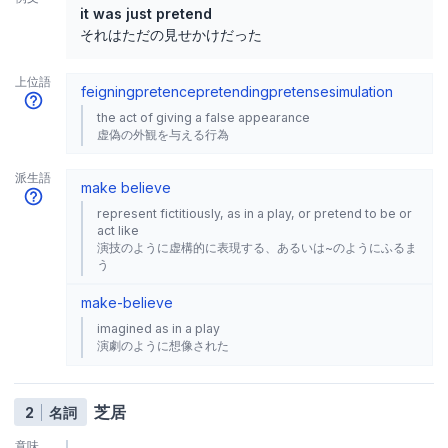
it was just pretend
それはただの見せかけだった
上位語
feigning
pretence
pretending
pretense
simulation
the act of giving a false appearance
虚偽の外観を与える行為
派生語
make believe
represent fictitiously, as in a play, or pretend to be or
act like
演技のように虚構的に表現する、あるいは~のようにふるま
う
make-believe
imagined as in a play
演劇のように想像された
芝居
2
名詞
意味