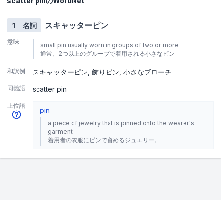
scatter pinのWordNet
スキャッターピン
1
名詞
意味
small pin usually worn in groups of two or more
通常、2つ以上のグループで着用される小さなピン
和訳例
スキャッターピン
飾りピン
小さなブローチ
同義語
scatter pin
上位語
pin
a piece of jewelry that is pinned onto the wearer's
garment
着用者の衣服にピンで留めるジュエリー。