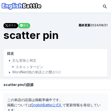
最終更新
2024/08/21
ポスト
送る
scatter pin
目次
主な意味と例文
スキャッターピン
WordNet(他の単語との繋がり)
scatter pinの語源
この単語の語源は掲載準備中です。
掲載については
EnglishBattle公式X
で更新情報を発信してい
ます。