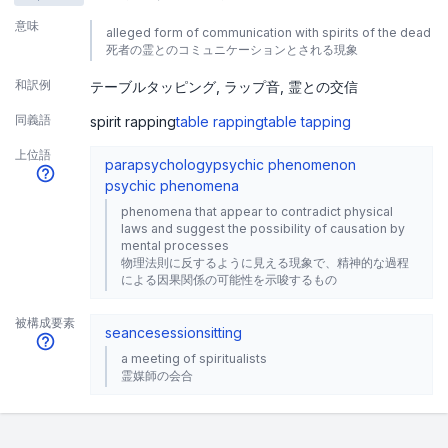
意味
alleged form of communication with spirits of the dead
死者の霊とのコミュニケーションとされる現象
和訳例
テーブルタッピング
ラップ音
霊との交信
同義語
spirit rapping
table rapping
table tapping
上位語
parapsychology
psychic phenomenon
psychic phenomena
phenomena that appear to contradict physical
laws and suggest the possibility of causation by
mental processes
物理法則に反するように見える現象で、精神的な過程
による因果関係の可能性を示唆するもの
被構成要素
seance
session
sitting
a meeting of spiritualists
霊媒師の会合