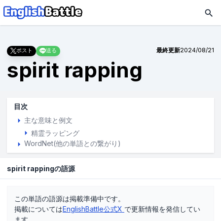
最終更新
2024/08/21
ポスト
送る
spirit rapping
目次
主な意味と例文
精霊ラッピング
WordNet(他の単語との繋がり)
spirit rappingの語源
この単語の語源は掲載準備中です。
掲載については
EnglishBattle公式X
で更新情報を発信してい
ます。