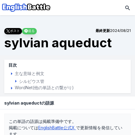
最終更新
2024/08/21
ポスト
送る
sylvian aqueduct
目次
主な意味と例文
シルビウス管
WordNet(他の単語との繋がり)
sylvian aqueductの語源
この単語の語源は掲載準備中です。
掲載については
EnglishBattle公式X
で更新情報を発信してい
ます。