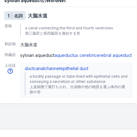
sylvian aqueductのWordNet
大脳水道
1
名詞
意味
a canal connecting the third and fourth ventricles
第三脳室と第四脳室を連結する管
和訳例
大脳水道
同義語
sylvian aqueduct
aqueductus cerebri
cerebral aqueduct
上位語
duct
canal
channel
epithelial duct
a bodily passage or tube lined with epithelial cells and
conveying a secretion or other substance
上皮細胞で裏打ちされ、分泌物や他の物質を運ぶ体内の通
路や管